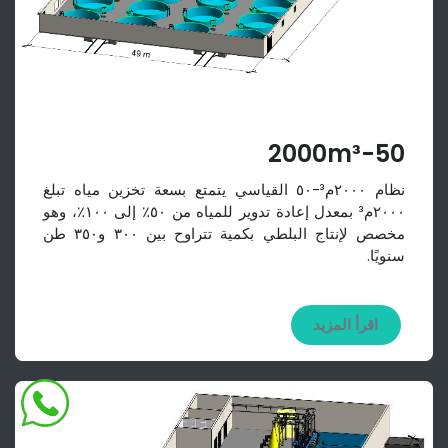
2000
m³-50
نظام ٢٠٠٠م³-٥٠ القياسي يتمتع بسعة تخزين مياه تبلغ
٢٠٠٠م³ بمعدل إعادة تدوير للمياه من ٥٠٪ إلى ١٠٠٪، وهو
مخصص لإنتاج البلطي بكمية تتراوح بين ٣٠٠ و٣٥٠ طن
سنويًا.
اقرأ المزيد