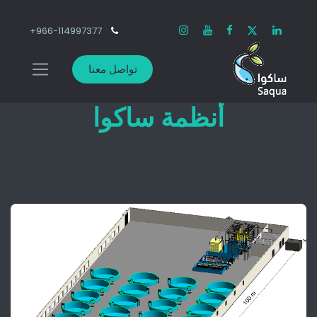
966-114997377+
تواصل معنا
أنظمة ساكوا